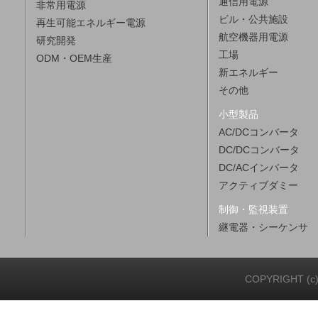
通信用電源
非常用電源
ビル・公共施設
再生可能エネルギー電源
航空機器用電源
研究開発
工場
ODM・OEM生産
新エネルギー
その他
小型製品
AC/DCコンバータ
DC/DCコンバータ
DC/ACインバータ
アクティブダミー
制御・監視装置
継電器・シーケンサ
COPYRIGHT (c)20