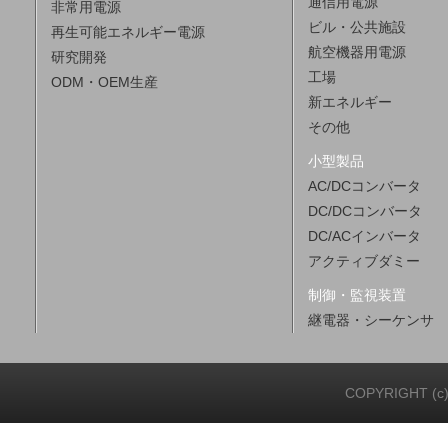
通信用電源
非常用電源
ビル・公共施設
再生可能エネルギー電源
航空機器用電源
研究開発
工場
ODM・OEM生産
新エネルギー
その他
小型製品
AC/DCコンバータ
DC/DCコンバータ
DC/ACインバータ
アクティブダミー
制御・監視装置
継電器・シーケンサ
COPYRIGHT (c)20