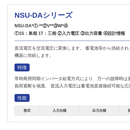
NSU-DAシリーズ
NSU-DA*①-**②V**③W*④
①1S：単相 1T：三相 ②入力電圧 ③出力容量 ④設計情報
直流電圧を交流電圧に変換します。 蓄電池等から供給され
機器に供給します。
特徴
常時商用同期インバータ給電方式により、万一の故障時は
負荷遮断を保護。 直流入力電圧は蓄電池直接接続可能な広
性能
形式
入力仕様
出力仕様