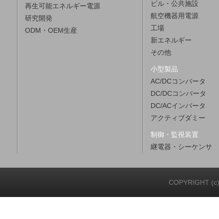
ビル・公共施設
再生可能エネルギー電源
航空機器用電源
研究開発
工場
ODM・OEM生産
新エネルギー
その他
小型製品
AC/DCコンバータ
DC/DCコンバータ
DC/ACインバータ
アクティブダミー
制御・監視装置
継電器・シーケンサ
COPYRIGHT (c)20