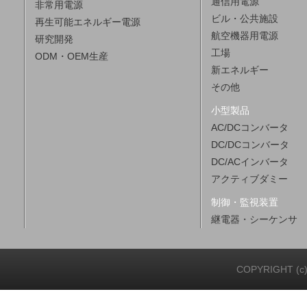
通信用電源
非常用電源
ビル・公共施設
再生可能エネルギー電源
航空機器用電源
研究開発
工場
ODM・OEM生産
新エネルギー
その他
小型製品
AC/DCコンバータ
DC/DCコンバータ
DC/ACインバータ
アクティブダミー
制御・監視装置
継電器・シーケンサ
COPYRIGHT (c)20