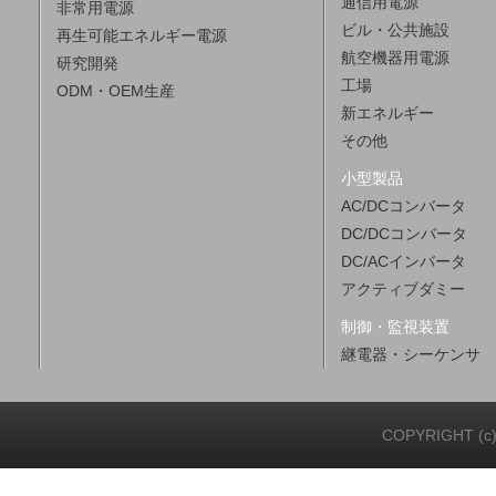
通信用電源
非常用電源
ビル・公共施設
再生可能エネルギー電源
航空機器用電源
研究開発
工場
ODM・OEM生産
新エネルギー
その他
小型製品
AC/DCコンバータ
DC/DCコンバータ
DC/ACインバータ
アクティブダミー
制御・監視装置
継電器・シーケンサ
COPYRIGHT (c)20