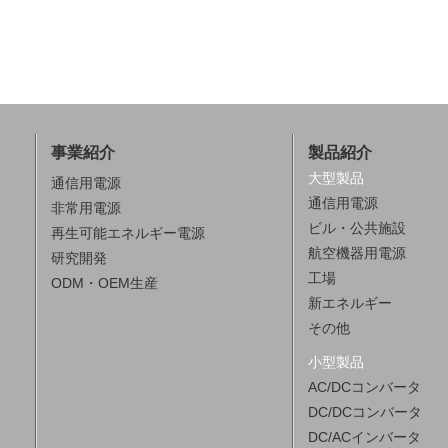
事業紹介
製品紹介
大型製品
通信用電源
通信用電源
非常用電源
ビル・公共施設
再生可能エネルギー電源
航空機器用電源
研究開発
工場
ODM・OEM生産
新エネルギー
その他
小型製品
AC/DCコンバータ
DC/DCコンバータ
DC/ACインバータ