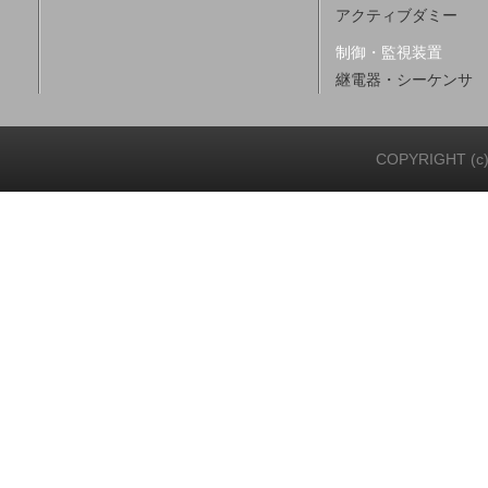
アクティブダミー
制御・監視装置
継電器・シーケンサ
COPYRIGHT (c)20