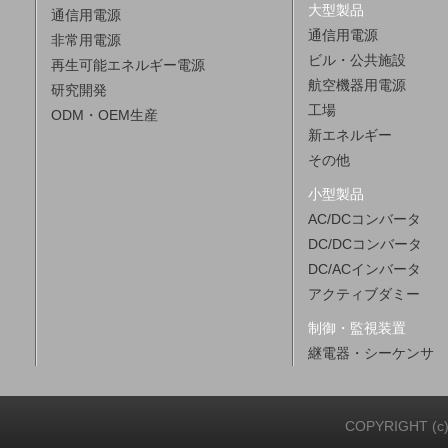
大型製品
通信用電源
通信用電源
非常用電源
ビル・公共施設
再生可能エネルギー電源
航空機器用電源
研究開発
工場
ODM・OEM生産
新エネルギー
その他
小型製品
AC/DCコンバータ
DC/DCコンバータ
DC/ACインバータ
アクティブダミー
制御・監視装置
継電器・シーケンサ
COPYRIGHT (c)20