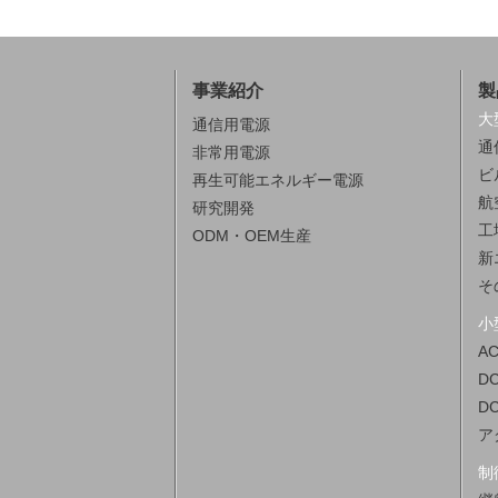
事業紹介
製
大
通信用電源
通
非常用電源
ビ
再生可能エネルギー電源
航
研究開発
工
ODM・OEM生産
新
そ
小
A
D
D
ア
制