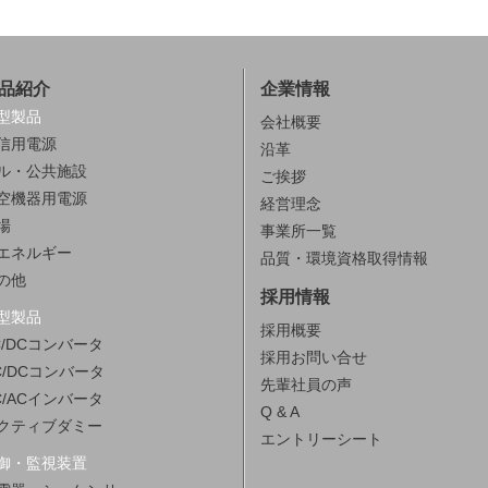
品紹介
企業情報
型製品
会社概要
信用電源
沿革
ル・公共施設
ご挨拶
空機器用電源
経営理念
場
事業所一覧
エネルギー
品質・環境資格取得情報
の他
採用情報
型製品
採用概要
C/DCコンバータ
採用お問い合せ
C/DCコンバータ
先輩社員の声
C/ACインバータ
Q & A
クティブダミー
エントリーシート
御・監視装置