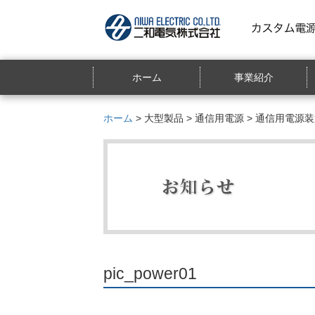
ホーム
事業紹介
ホーム
>
大型製品
>
通信用電源
>
通信用電源装
pic_power01