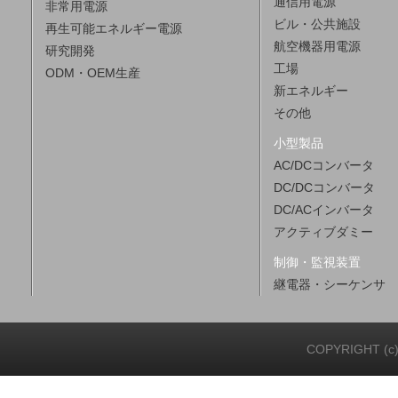
通信用電源
非常用電源
ビル・公共施設
再生可能エネルギー電源
航空機器用電源
研究開発
工場
ODM・OEM生産
新エネルギー
その他
小型製品
AC/DCコンバータ
DC/DCコンバータ
DC/ACインバータ
アクティブダミー
制御・監視装置
継電器・シーケンサ
COPYRIGHT (c)20