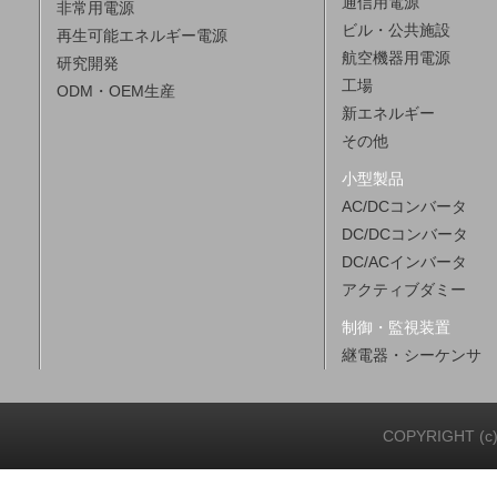
通信用電源
非常用電源
ビル・公共施設
再生可能エネルギー電源
航空機器用電源
研究開発
工場
ODM・OEM生産
新エネルギー
その他
小型製品
AC/DCコンバータ
DC/DCコンバータ
DC/ACインバータ
アクティブダミー
制御・監視装置
継電器・シーケンサ
COPYRIGHT (c)20