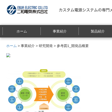
ホーム
事業紹介
製品紹介
ホーム
>
事業紹介
>
研究開発
> 参考図1_開発品概要