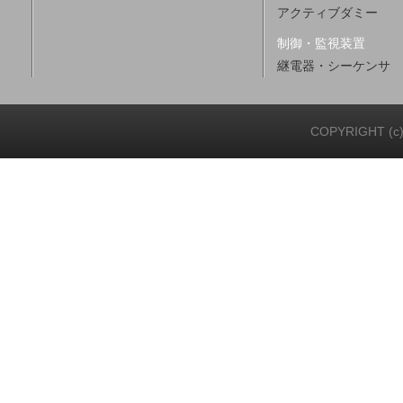
アクティブダミー
制御・監視装置
継電器・シーケンサ
COPYRIGHT (c)20