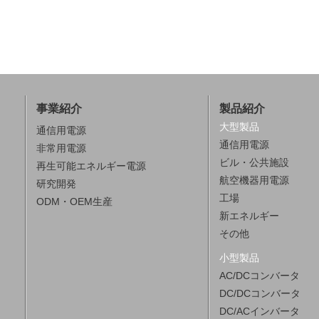
事業紹介
製品紹介
大型製品
通信用電源
通信用電源
非常用電源
ビル・公共施設
再生可能エネルギー電源
航空機器用電源
研究開発
工場
ODM・OEM生産
新エネルギー
その他
小型製品
AC/DCコンバータ
DC/DCコンバータ
DC/ACインバータ