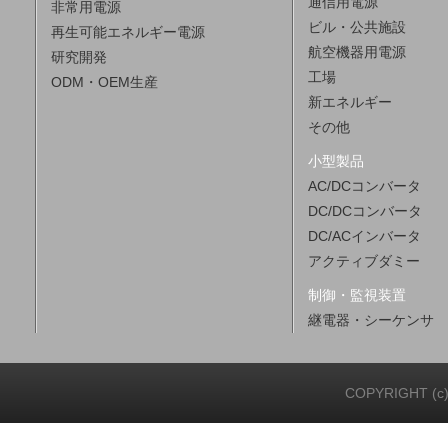
通信用電源
非常用電源
ビル・公共施設
再生可能エネルギー電源
航空機器用電源
研究開発
工場
ODM・OEM生産
新エネルギー
その他
小型製品
AC/DCコンバータ
DC/DCコンバータ
DC/ACインバータ
アクティブダミー
制御・監視装置
継電器・シーケンサ
COPYRIGHT (c)20